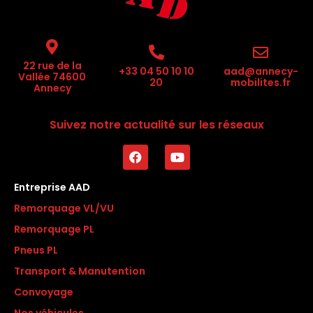
22 rue de la
+33 04 50 10 10
aad@annecy-
Vallée 74600
20
mobilites.fr
Annecy
Suivez notre actualité sur les réseaux
Entreprise AAD
Remorquage VL/VU
Remorquage PL
Pneus PL
Transport & Manutention
Convoyage
Nos véhicules