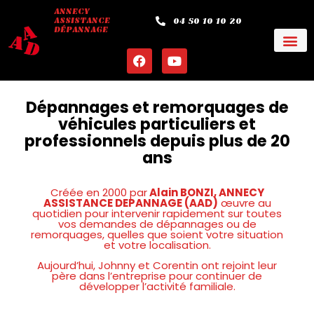
ANNECY
ASSISTANCE
04 50 10 10 20
DÉPANNAGE
Dépannages et remorquages de
véhicules particuliers et
professionnels depuis plus de 20
ans
Créée en 2000 par
Alain BONZI, ANNECY
ASSISTANCE DEPANNAGE (AAD)
œuvre au
quotidien pour intervenir rapidement sur toutes
vos demandes de dépannages ou de
remorquages, quelles que soient votre situation
et votre localisation.
Aujourd’hui, Johnny et Corentin ont rejoint leur
père dans l’entreprise pour continuer de
développer l’activité familiale.